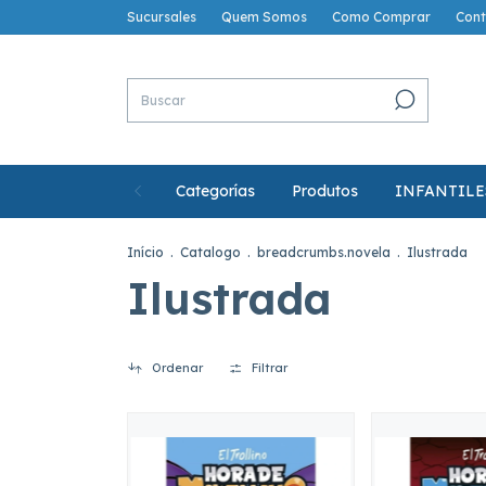
Sucursales
Quem Somos
Como Comprar
Cont
Categorías
Produtos
INFANTILE
Início
.
Catalogo
.
breadcrumbs.novela
.
Ilustrada
Ilustrada
Ordenar
Filtrar