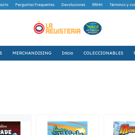
acto
Perguntas Frequentes
Devoluciones
RRHH
Términos y co
S
MERCHANDISING
Início
COLECCIONABLES