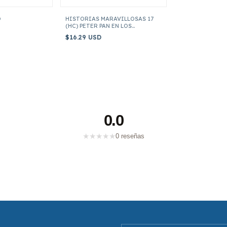
O
HISTORIAS MARAVILLOSAS 17
(HC) PETER PAN EN LOS
JARDINES DE KENSINGTON
$16.29 USD
0.0
★
★
★
★
★
0 reseñas