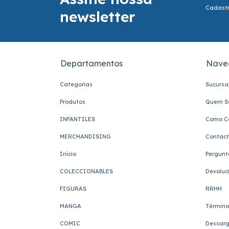
Cadastr
newsletter
Departamentos
Nave
Categorías
Sucursa
Produtos
Quem S
INFANTILES
Como C
MERCHANDISING
Contac
Início
Pergunt
COLECCIONABLES
Devoluc
FIGURAS
RRHH
MANGA
Término
COMIC
Descarg