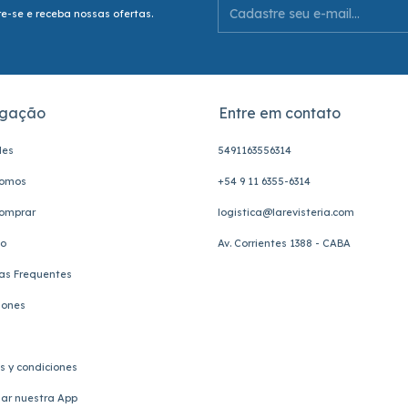
e-se e receba nossas ofertas.
gação
Entre em contato
les
5491163556314
omos
+54 9 11 6355-6314
omprar
logistica@larevisteria.com
to
Av. Corrientes 1388 - CABA
as Frequentes
iones
s y condiciones
ar nuestra App