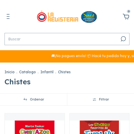
0
🚚¡No pagues envío! 📦 Hacé tu pedido hoy y, si
Inicio
.
Catalogo
.
Infantil
.
Chistes
Chistes
Ordenar
Filtrar