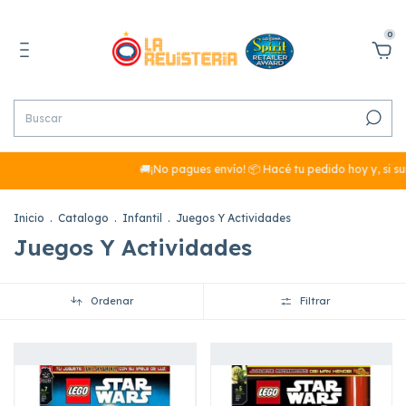
0
🚚¡No pagues envío! 📦 Hacé tu pedido hoy y, si sumás más 
Inicio
.
Catalogo
.
Infantil
.
Juegos Y Actividades
Juegos Y Actividades
Ordenar
Filtrar