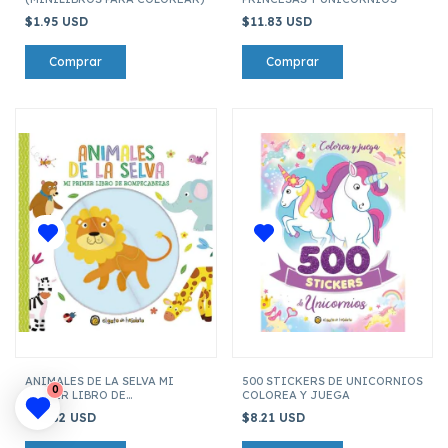
$1.95 USD
$11.83 USD
ANIMALES DE LA SELVA MI
500 STICKERS DE UNICORNIOS
0
PRIMER LIBRO DE
COLOREA Y JUEGA
ROMPECABEZAS
$14.82 USD
$8.21 USD