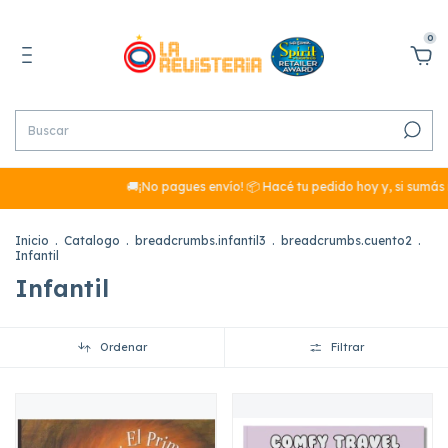
0
🚚¡No pagues envío! 📦 Hacé tu pedido hoy y, si sumás más de $29.99
Inicio
.
Catalogo
.
breadcrumbs.infantil3
.
breadcrumbs.cuento2
.
Infantil
Infantil
Ordenar
Filtrar