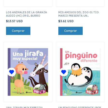
LOS ANIMALES DE LA GRANJA
MIS AMIGOS DEL ZOO 01 TIO
AUDIO (HC) 09 EL BURRO
MARIO PRESENTA UN
MISTERIO PEGAJOSO (TIO
$13.57 USD
$3.62 USD
MARIO 10 CM)
UNA JIRAFA MUY ESPECIAL
UN PINGUINO DIFERENTE (POP