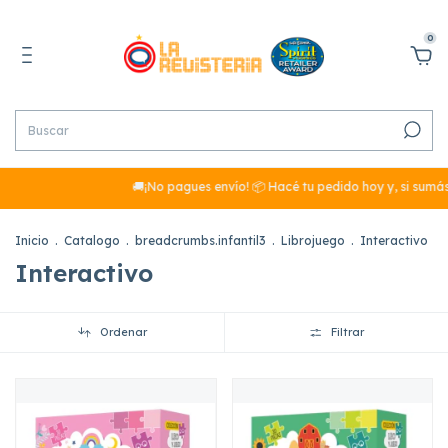
0
🚚¡No pagues envío! 📦 Hacé tu pedido hoy y, si sumás más de $
Inicio
.
Catalogo
.
breadcrumbs.infantil3
.
Librojuego
.
Interactivo
Interactivo
Ordenar
Filtrar