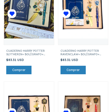
CUADERNO HARRY POTTER
CUADERNO HARRY POTTER
SLYTHERIN+ BOLÍGRAFO+
RAVENCLAW+ BOLÍGRAFO+
MARCA PAGINAS + LLAVERO +
MARCA PAGINAS + LLAVERO +
$83.31 USD
$83.31 USD
ESCUDO PIN
ESCUDO PIN