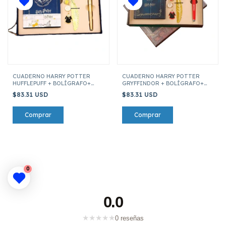
CUADERNO HARRY POTTER
CUADERNO HARRY POTTER
HUFFLEPUFF + BOLÍGRAFO+
GRYFFINDOR + BOLÍGRAFO+
MARCAPAGINAS + LLAVERO +
MARCA PAGINAS + LLAVERO +
$83.31 USD
$83.31 USD
ESCUDO
ESCUDO
0
0.0
★
★
★
★
★
0 reseñas