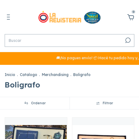
0
🚚¡No pagues envío! 📦 Hacé tu pedido hoy y, 
Inicio
.
Catalogo
.
Merchandising
.
Boligrafo
Boligrafo
Ordenar
Filtrar