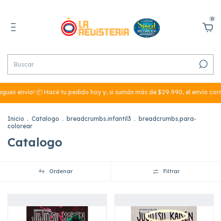
0
o! 📦 Hacé tu pedido hoy y, si sumás más de $29.990, el envío corre por nu
Inicio
.
Catalogo
.
breadcrumbs.infantil3
.
breadcrumbs.para-
colorear
Catalogo
Ordenar
Filtrar