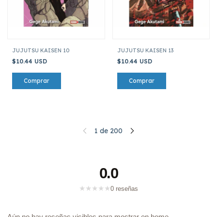
JUJUTSU KAISEN 10
JUJUTSU KAISEN 13
$10.44 USD
$10.44 USD
1
de
200
0.0
★
★
★
★
★
0 reseñas
Aún no hay reseñas visibles para mostrar en home.