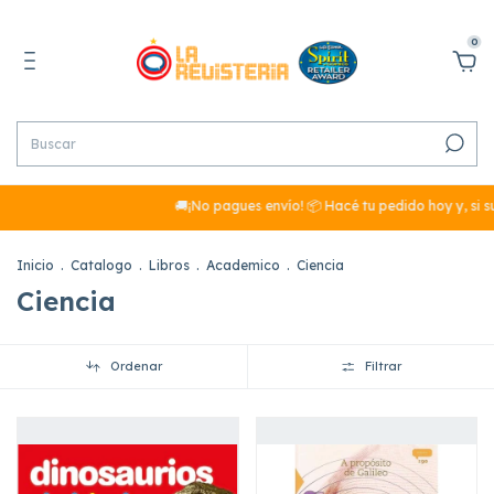
0
🚚¡No pagues envío! 📦 Hacé tu pedido hoy y, si sumás más
Inicio
.
Catalogo
.
Libros
.
Academico
.
Ciencia
Ciencia
Ordenar
Filtrar