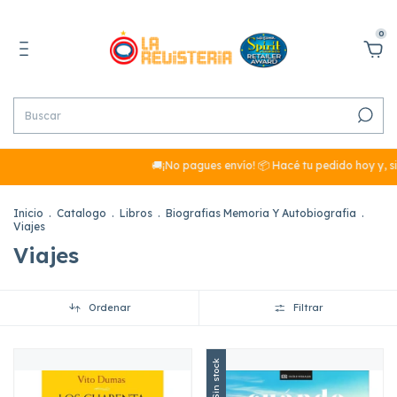
0
🚚¡No pagues envío! 📦 Hacé tu pedido hoy y, si
Inicio
.
Catalogo
.
Libros
.
Biografias Memoria Y Autobiografia
.
Viajes
Viajes
Ordenar
Filtrar
Sin stock