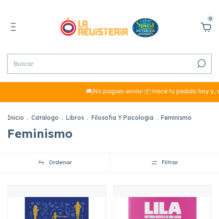
0
🚚¡No pagues envío! 📦 Hacé tu pedido hoy y, si su
Inicio
.
Catalogo
.
Libros
.
Filosofia Y Psicologia
.
Feminismo
Feminismo
Ordenar
Filtrar