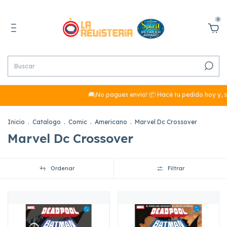
0
🚚¡No pagues envío! 📦 Hacé tu pedido hoy y, si
Inicio
.
Catalogo
.
Comic
.
Americano
.
Marvel Dc Crossover
Marvel Dc Crossover
Ordenar
Filtrar