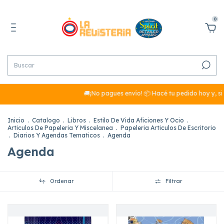
0
🚚¡No pagues envío! 📦 Hacé tu pedido hoy y, si sum
Inicio
.
Catalogo
.
Libros
.
Estilo De Vida Aficiones Y Ocio
.
Articulos De Papeleria Y Miscelanea
.
Papeleria Articulos De Escritorio
.
Diarios Y Agendas Tematicos
.
Agenda
Agenda
Ordenar
Filtrar