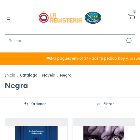
0
🚚¡No pagues envío! 📦 Hacé tu pedido hoy y, si sumás más d
Inicio
.
Catalogo
.
Novela
.
Negra
Negra
Ordenar
Filtrar