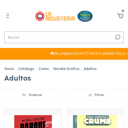
0
🚚¡No pagues envío! 📦 Hacé tu pedido hoy y, si s
Inicio
.
Catalogo
.
Comic
.
Novela Grafica
.
Adultos
Adultos
Ordenar
Filtrar