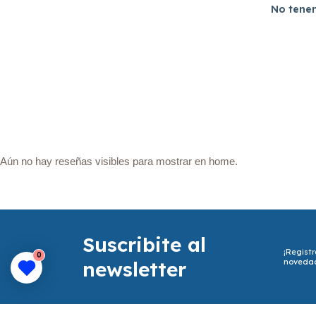
No tenem
Aún no hay reseñas visibles para mostrar en home.
Suscribite al
¡Registr
0
newsletter
noveda