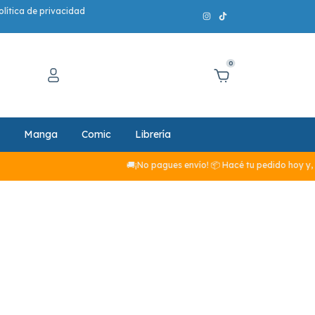
olítica de privacidad
0
Manga
Comic
Librería
🚚¡No pagues envío! 📦 Hacé tu pedido hoy y, si su