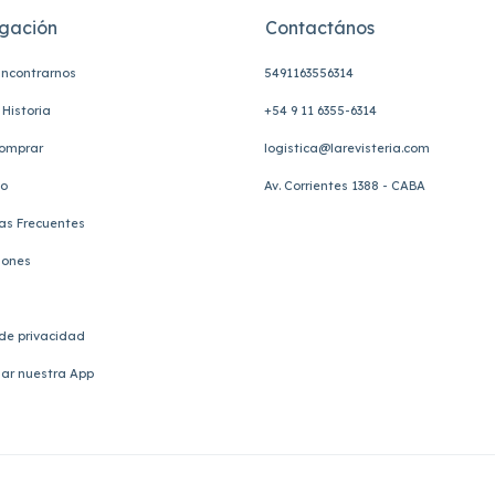
gación
Contactános
ncontrarnos
5491163556314
Historia
+54 9 11 6355-6314
omprar
logistica@larevisteria.com
to
Av. Corrientes 1388 - CABA
as Frecuentes
iones
 de privacidad
ar nuestra App