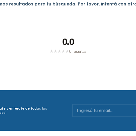
os resultados para tu búsqueda. Por favor, intentá con otros
0.0
★
★
★
★
★
0 reseñas
ate y enterate de todas las
des!