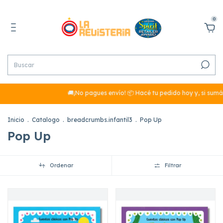
0
🚚¡No pagues envío! 📦 Hacé tu pedido hoy y, si sumás más de $2
Inicio
.
Catalogo
.
breadcrumbs.infantil3
.
Pop Up
Pop Up
Ordenar
Filtrar