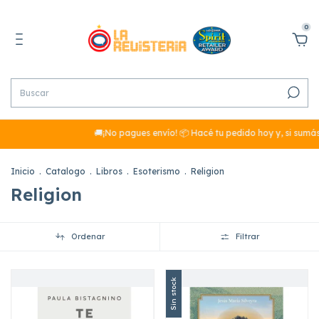
0
🚚¡No pagues envío! 📦 Hacé tu pedido hoy y, si sumás 
Inicio
.
Catalogo
.
Libros
.
Esoterismo
.
Religion
Religion
Ordenar
Filtrar
Sin stock