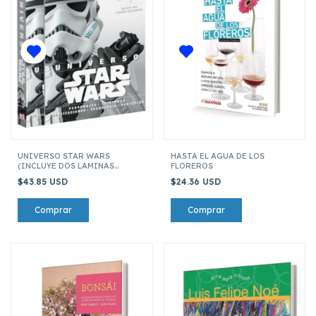
UNIVERSO STAR WARS
HASTA EL AGUA DE LOS
(INCLUYE DOS LAMINAS
FLOREROS
EXCLUSIVAS)
$43.85 USD
$24.36 USD