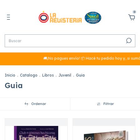
0
🚚¡No pagues envío! 📦 Hacé tu pedido hoy y, si sumás más de $
Inicio
.
Catalogo
.
Libros
.
Juvenil
.
Guia
Guia
Ordenar
Filtrar