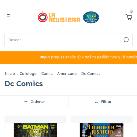
0
🚚¡No pagues envío! 📦 Hacé tu pedido hoy y, si sumás más de $29
Inicio
.
Catalogo
.
Comic
.
Americano
.
Dc Comics
Dc Comics
Ordenar
Filtrar