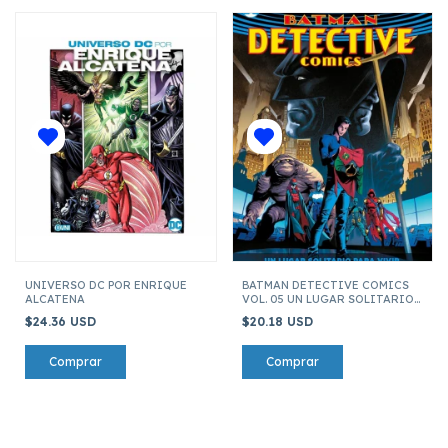
UNIVERSO DC POR ENRIQUE
BATMAN DETECTIVE COMICS
ALCATENA
VOL. 05 UN LUGAR SOLITARIO
PARA VIVIR
$24.36 USD
$20.18 USD