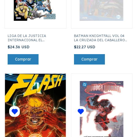
LIGA DE LA JUSTICIA
BATMAN KNIGHTFALL VOL 04
INTERNACIONAL EL
LA CRUZADA DEL CABALLERO
EVANGELIO SECRETO DE
II
$24.36 USD
$22.27 USD
MAXWELL LORD