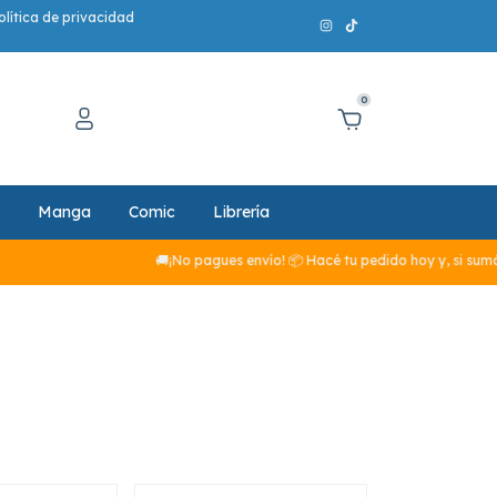
olítica de privacidad
0
Manga
Comic
Librería
🚚¡No pagues envío! 📦 Hacé tu pedido hoy y, si sumás 