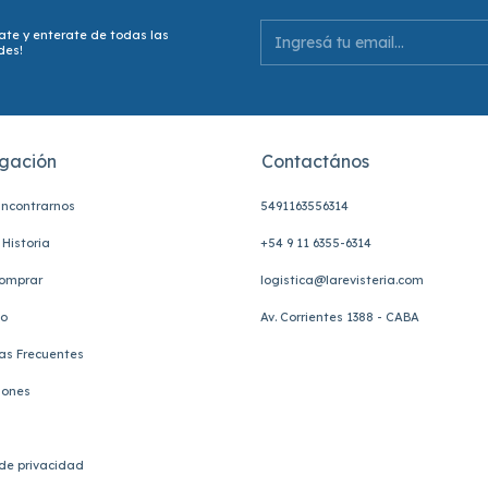
ate y enterate de todas las
des!
gación
Contactános
ncontrarnos
5491163556314
Historia
+54 9 11 6355-6314
omprar
logistica@larevisteria.com
to
Av. Corrientes 1388 - CABA
as Frecuentes
iones
 de privacidad