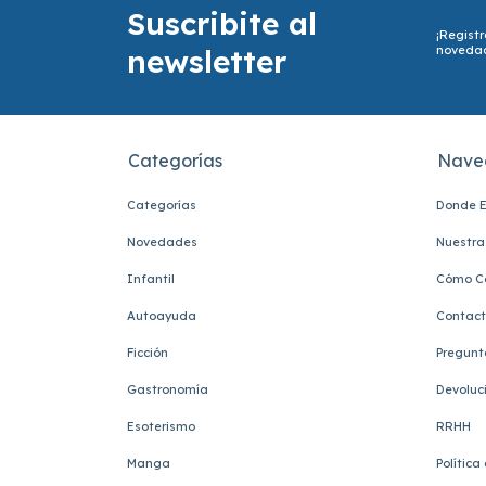
Suscribite al
¡Registr
newsletter
noveda
Categorías
Nave
Categorías
Donde E
Novedades
Nuestra 
Infantil
Cómo C
Autoayuda
Contac
Ficción
Pregunt
Gastronomía
Devoluc
Esoterismo
RRHH
Manga
Política