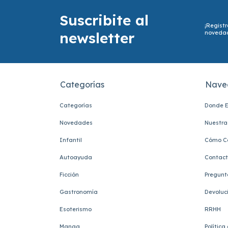
Suscribite al
¡Registr
newsletter
noveda
Categorías
Nave
Categorías
Donde E
Novedades
Nuestra 
Infantil
Cómo C
Autoayuda
Contac
Ficción
Pregunt
Gastronomía
Devoluc
Esoterismo
RRHH
Manga
Política