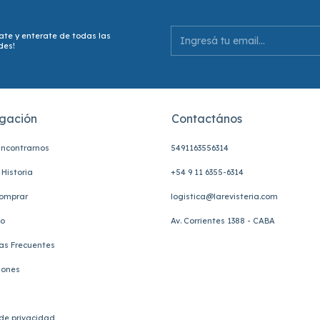
ate y enterate de todas las
des!
gación
Contactános
ncontrarnos
5491163556314
Historia
+54 9 11 6355-6314
omprar
logistica@larevisteria.com
to
Av. Corrientes 1388 - CABA
as Frecuentes
iones
 de privacidad