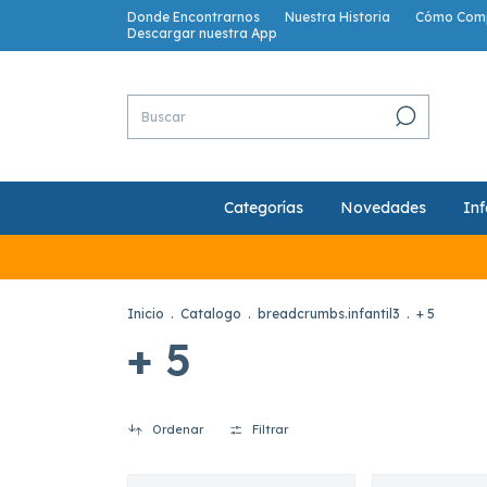
Donde Encontrarnos
Nuestra Historia
Cómo Com
Descargar nuestra App
Categorías
Novedades
Inf
Inicio
.
Catalogo
.
breadcrumbs.infantil3
.
+ 5
+ 5
Ordenar
Filtrar