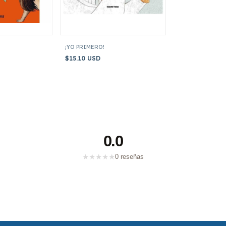
¡YO PRIMERO!
$15.10 USD
0.0
★
★
★
★
★
0 reseñas