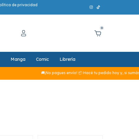
olítica de privacidad
0
Manga
Comic
Librería
🚚¡No pagues envío! 📦 Hacé tu pedido hoy y, si sumás más 