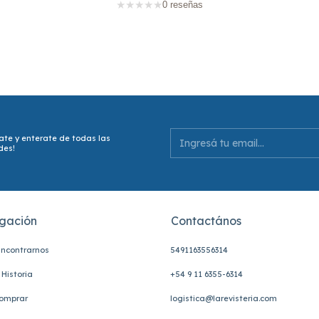
★
★
★
★
★
0 reseñas
ate y enterate de todas las
des!
gación
Contactános
ncontrarnos
5491163556314
Historia
+54 9 11 6355-6314
omprar
logistica@larevisteria.com