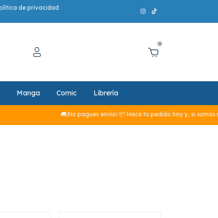
olítica de privacidad
0
Manga
Comic
Librería
🚚¡No pagues envío! 📦 Hacé tu pedido hoy y, si sumás más de $29