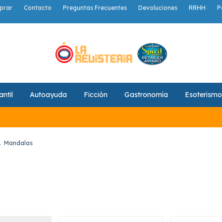
prar
Contacto
Preguntas Frecuentes
Devoluciones
RRHH
P
antil
Autoayuda
Ficción
Gastronomía
Esoterismo
.
Mandalas