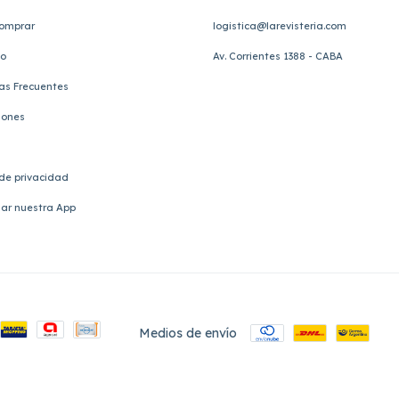
omprar
logistica@larevisteria.com
to
Av. Corrientes 1388 - CABA
as Frecuentes
iones
 de privacidad
ar nuestra App
Medios de envío