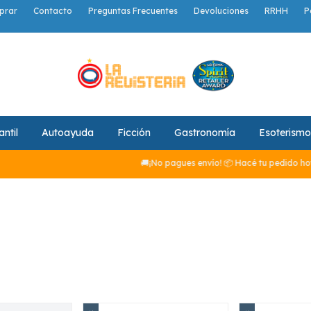
prar
Contacto
Preguntas Frecuentes
Devoluciones
RRHH
P
antil
Autoayuda
Ficción
Gastronomía
Esoterismo
🚚¡No pagues envío! 📦 Hacé tu pedido hoy y,