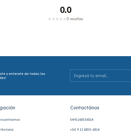
0.0
★
★
★
★
★
0 reseñas
ate y enterate de todas las
des!
gación
Contactános
ncontrarnos
5491163556314
Historia
+54 9 11 6355-6314