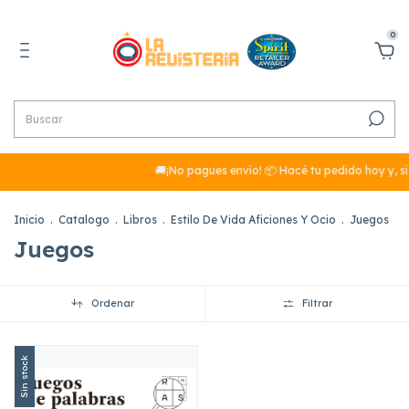
0
🚚¡No pagues envío! 📦 Hacé tu pedido hoy y, si
Inicio
.
Catalogo
.
Libros
.
Estilo De Vida Aficiones Y Ocio
.
Juegos
Juegos
Ordenar
Filtrar
Sin stock