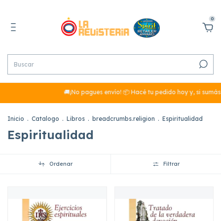
0
🚚¡No pagues envío! 📦 Hacé tu pedido hoy y, si sumás más de $2
Inicio
.
Catalogo
.
Libros
.
breadcrumbs.religion
.
Espiritualidad
Espiritualidad
Ordenar
Filtrar