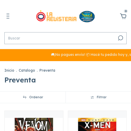
0
🚚¡No pagues envío! 📦 Hacé tu pedido hoy y, s
Inicio
.
Catalogo
.
Preventa
Preventa
Ordenar
Filtrar