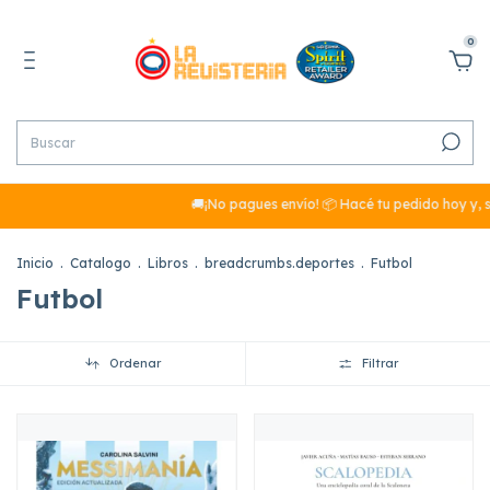
0
🚚¡No pagues envío! 📦 Hacé tu pedido hoy y, si su
Inicio
.
Catalogo
.
Libros
.
breadcrumbs.deportes
.
Futbol
Futbol
Ordenar
Filtrar