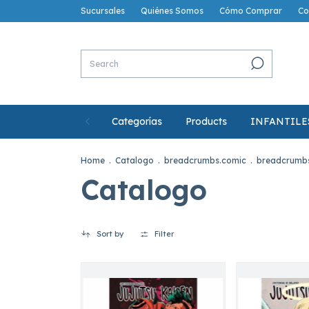
Sucursales
Quiénes Somos
Cómo Comprar
Co
Categorías
Products
INFANTILE
Home
.
Catalogo
.
breadcrumbs.comic
.
breadcrumbs
Catalogo
Sort by
Filter