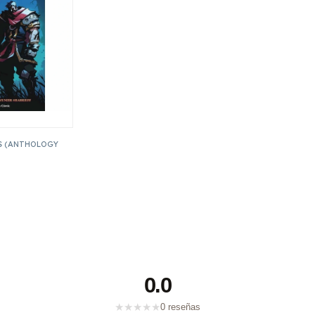
S (ANTHOLOGY
0.0
★
★
★
★
★
0 reseñas