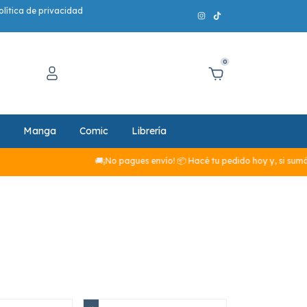
olítica de privacidad
0
Manga
Comic
Librería
🚚¡No pagues envío! 📦 Hacé tu pedido hoy y, si sumás m