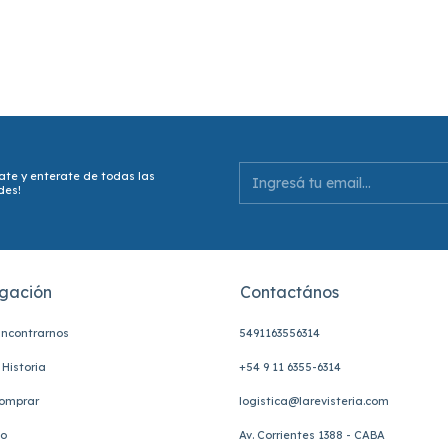
ate y enterate de todas las
des!
gación
Contactános
ncontrarnos
5491163556314
Historia
+54 9 11 6355-6314
omprar
logistica@larevisteria.com
to
Av. Corrientes 1388 - CABA