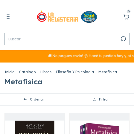
0
🚚¡No pagues envío! 📦 Hacé tu pedido hoy y, si sumá
Inicio
.
Catalogo
.
Libros
.
Filosofia Y Psicologia
.
Metafisica
Metafisica
Ordenar
Filtrar