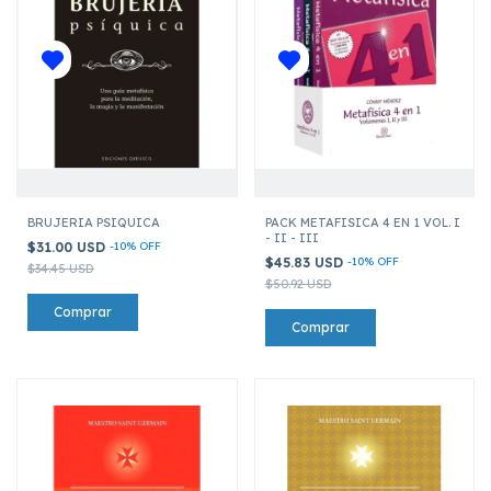
BRUJERIA PSIQUICA
PACK METAFISICA 4 EN 1 VOL. I
- II - III
$31.00 USD
-
10
%
OFF
$45.83 USD
-
10
%
OFF
$34.45 USD
$50.92 USD