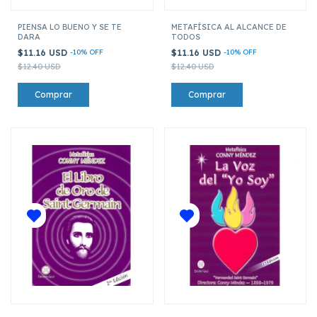
PIENSA LO BUENO Y SE TE
METAFÍSICA AL ALCANCE DE
DARA
TODOS
$11.16 USD
-
10
%
OFF
$11.16 USD
-
10
%
OFF
$12.40 USD
$12.40 USD