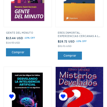
GENTE DEL MINUTO
ERES INMORTAL .
EXPERIENCIAS CERCANAS A LA
$13.44 USD
-
10
%
OFF
MUERTE Y UN MAPA DEL MAS
$28.72 USD
-
10
%
OFF
$14.93 USD
ALLA
$31.91 USD