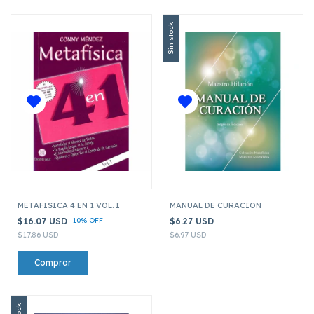
Sin stock
METAFISICA 4 EN 1 VOL. I
MANUAL DE CURACION
$16.07 USD
-
10
%
OFF
$6.27 USD
$17.86 USD
$6.97 USD