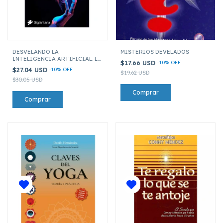
DESVELANDO LA
MISTERIOS DEVELADOS
INTELIGENCIA ARTIFICIAL. LA
$17.66 USD
-
10
%
OFF
CONSCIENCIA NO ES
$27.04 USD
-
10
%
OFF
ALGORITMO
$19.62 USD
$30.05 USD