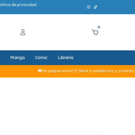
olítica de privacidad
0
Manga
Comic
Librería
🚚¡No pagues envío! 📦 Hacé tu pedido hoy y, si sumás más de $2