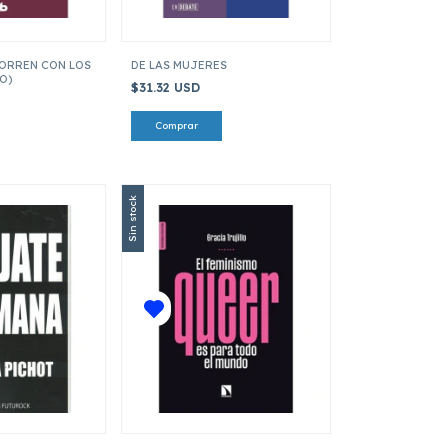
ORREN CON LOS
DE LAS MUJERES
O)
$31.32 USD
Sin stock