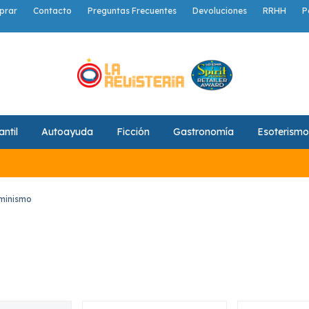
prar
Contacto
Preguntas Frecuentes
Devoluciones
RRHH
P
antil
Autoayuda
Ficción
Gastronomía
Esoterismo
minismo