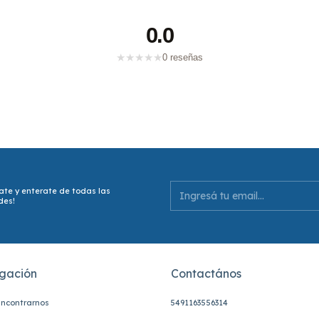
0.0
★
★
★
★
★
0 reseñas
ate y enterate de todas las
des!
gación
Contactános
ncontrarnos
5491163556314