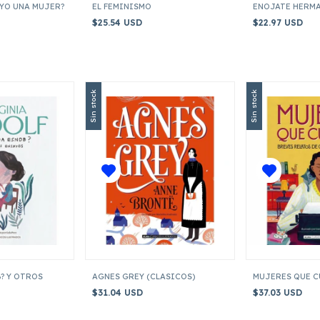
 YO UNA MUJER?
EL FEMINISMO
ENOJATE HERM
$25.54 USD
$22.97 USD
Sin stock
Sin stock
? Y OTROS
AGNES GREY (CLASICOS)
MUJERES QUE 
$31.04 USD
$37.03 USD