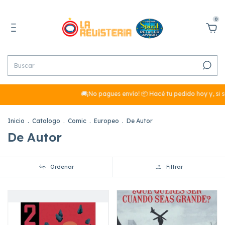
0
🚚¡No pagues envío! 📦 Hacé tu pedido hoy y, si su
Inicio
.
Catalogo
.
Comic
.
Europeo
.
De Autor
De Autor
Ordenar
Filtrar