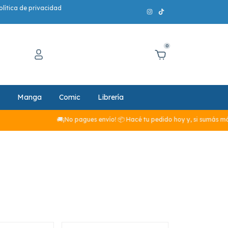
olítica de privacidad
0
Manga
Comic
Librería
🚚¡No pagues envío! 📦 Hacé tu pedido hoy y, si sumás más de $29.990,