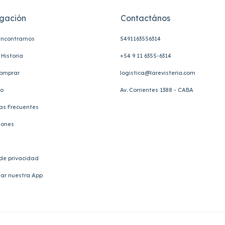
gación
Contactános
ncontrarnos
5491163556314
Historia
+54 9 11 6355-6314
omprar
logistica@larevisteria.com
to
Av. Corrientes 1388 - CABA
as Frecuentes
iones
 de privacidad
ar nuestra App