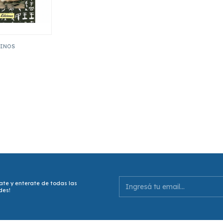
HINOS
ate y enterate de todas las
des!