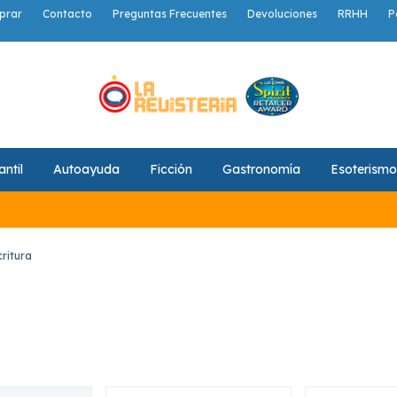
prar
Contacto
Preguntas Frecuentes
Devoluciones
RRHH
P
antil
Autoayuda
Ficción
Gastronomía
Esoterismo
critura