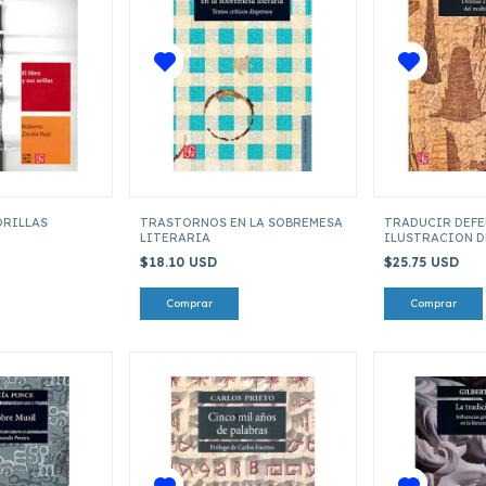
ORILLAS
TRASTORNOS EN LA SOBREMESA
TRADUCIR DEFE
LITERARIA
ILUSTRACION D
MULTILINGUIS
$18.10 USD
$25.75 USD