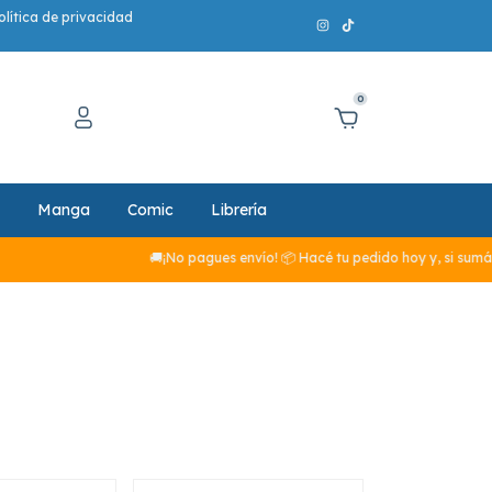
olítica de privacidad
0
Manga
Comic
Librería
🚚¡No pagues envío! 📦 Hacé tu pedido hoy y, si sumás más