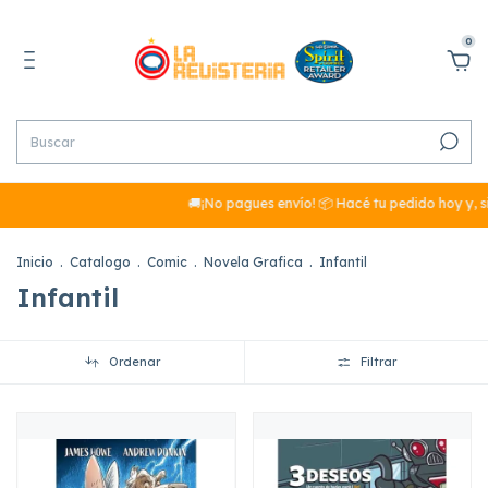
0
🚚¡No pagues envío! 📦 Hacé tu pedido hoy y, s
Inicio
.
Catalogo
.
Comic
.
Novela Grafica
.
Infantil
Infantil
Ordenar
Filtrar