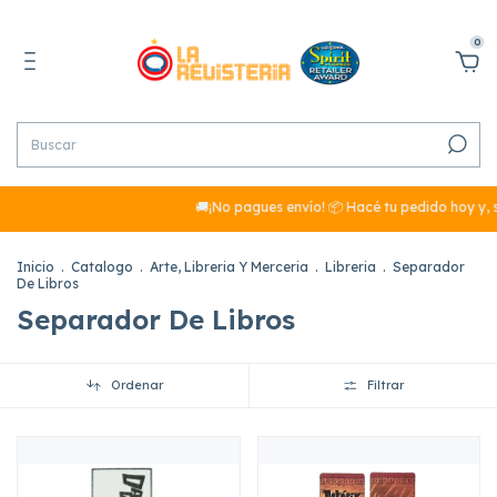
0
🚚¡No pagues envío! 📦 Hacé tu pedido hoy y, s
Inicio
.
Catalogo
.
Arte, Libreria Y Merceria
.
Libreria
.
Separador
De Libros
Separador De Libros
Ordenar
Filtrar