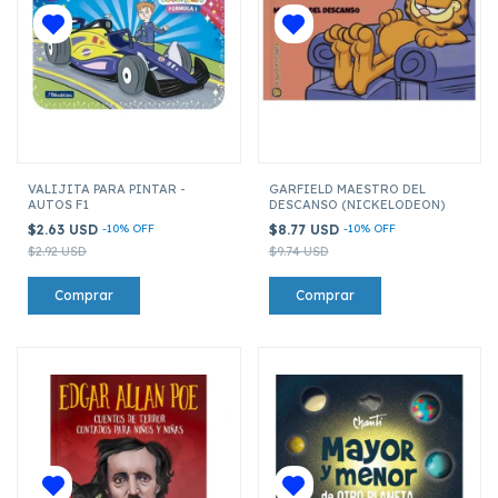
VALIJITA PARA PINTAR -
GARFIELD MAESTRO DEL
AUTOS F1
DESCANSO (NICKELODEON)
$2.63 USD
-
10
%
OFF
$8.77 USD
-
10
%
OFF
$2.92 USD
$9.74 USD