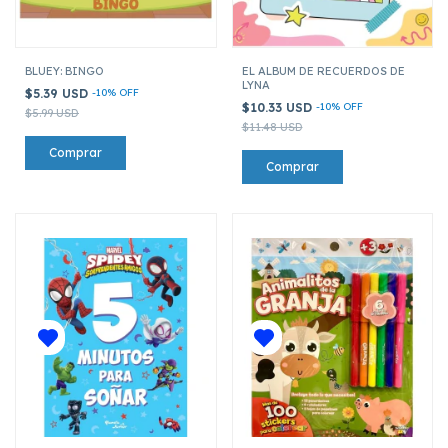
BLUEY: BINGO
EL ALBUM DE RECUERDOS DE
LYNA
$5.39 USD
-
10
%
OFF
$10.33 USD
-
10
%
OFF
$5.99 USD
$11.48 USD