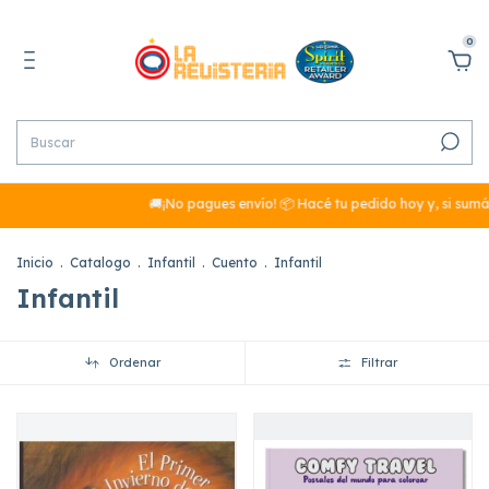
0
🚚¡No pagues envío! 📦 Hacé tu pedido hoy y, si sumás más de $
Inicio
.
Catalogo
.
Infantil
.
Cuento
.
Infantil
Infantil
Ordenar
Filtrar