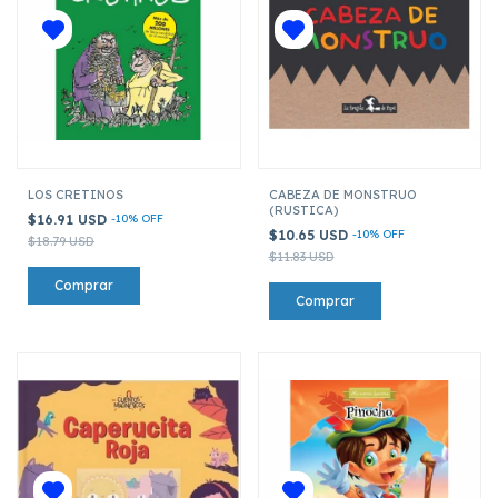
LOS CRETINOS
CABEZA DE MONSTRUO
(RUSTICA)
$16.91 USD
-
10
%
OFF
$10.65 USD
-
10
%
OFF
$18.79 USD
$11.83 USD