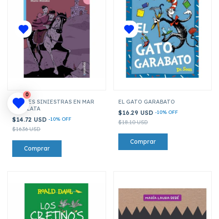
0
NOCHES SINIESTRAS EN MAR
EL GATO GARABATO
DEL PLATA
$16.29 USD
-
10
%
OFF
$14.72 USD
-
10
%
OFF
$18.10 USD
$16.36 USD