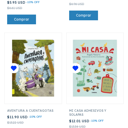
$5.95 USD
-
10
%
OFF
$6.96 USD
$6.61 USD
AVENTURA A CUENTAGOTAS
MI CASA ADHESIVOS Y
SOLAPAS
$11.90 USD
-
10
%
OFF
$12.01 USD
-
10
%
OFF
$13.22 USD
$13.34 USD