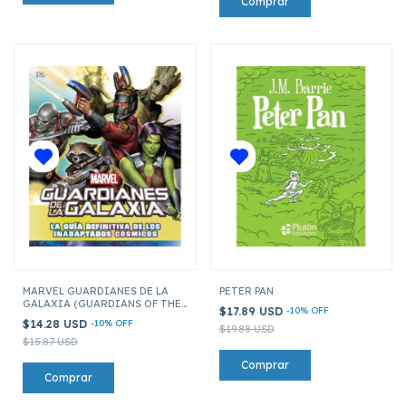
MARVEL GUARDIANES DE LA
PETER PAN
GALAXIA (GUARDIANS OF THE
$17.89 USD
-
10
%
OFF
GALAXY): GUÍA DEFINITIVA
$14.28 USD
-
10
%
OFF
$19.88 USD
$15.87 USD