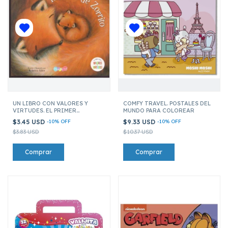
UN LIBRO CON VALORES Y
COMFY TRAVEL. POSTALES DEL
VIRTUDES. EL PRIMER
MUNDO PARA COLOREAR
INVIERNO DE ZORRITO
$3.45 USD
-
10
%
OFF
$9.33 USD
-
10
%
OFF
$3.83 USD
$10.37 USD