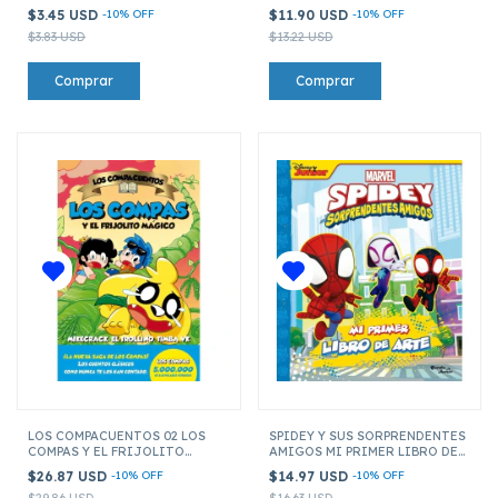
ESPECIAL!
INTENTO)
$3.45 USD
-
10
%
OFF
$11.90 USD
-
10
%
OFF
$3.83 USD
$13.22 USD
LOS COMPACUENTOS 02 LOS
SPIDEY Y SUS SORPRENDENTES
COMPAS Y EL FRIJOLITO
AMIGOS MI PRIMER LIBRO DE
MAGICO
ARTE
$26.87 USD
-
10
%
OFF
$14.97 USD
-
10
%
OFF
$29.86 USD
$16.63 USD