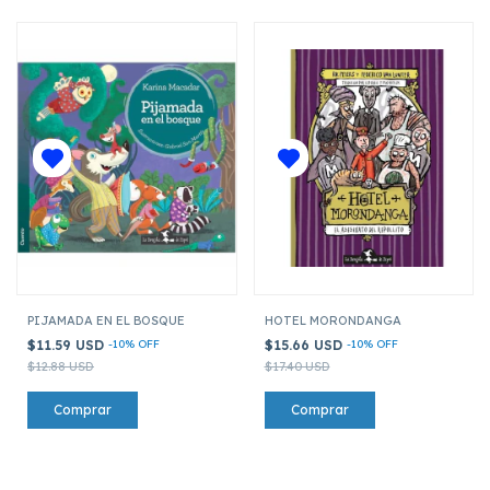
PIJAMADA EN EL BOSQUE
HOTEL MORONDANGA
$11.59 USD
-
10
%
OFF
$15.66 USD
-
10
%
OFF
$12.88 USD
$17.40 USD