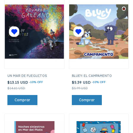
UN MAR DE FUEGUITOS
BLUEY: EL CAMPAMENTO
$13.15 USD
-
10
%
OFF
$5.39 USD
-
10
%
OFF
$14.61 USD
$5.99 USD