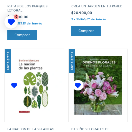
RUTAS DE LOS PARQUES:
CREA UN JARDIN EN TU PARED
LITORAL
$20.900,00
$40.000,00
0
3
x
$6.966,67
sin interés
3
x
$13.333,33
sin interés
Envío gratis
Envío gratis
LA NACION DE LAS PLANTAS
DISEÑOS FLORALES DE