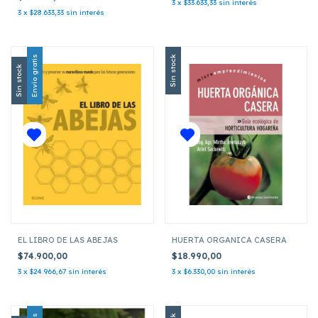
3
x
$33.633,33
sin interés
3
x
$28.633,33
sin interés
Envío gratis
Sin stock
Sin stock
EL LIBRO DE LAS ABEJAS
HUERTA ORGANICA CASERA
$74.900,00
$18.990,00
3
x
$24.966,67
sin interés
3
x
$6.330,00
sin interés