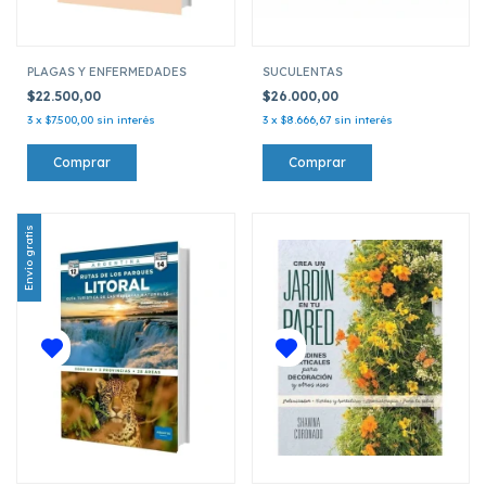
PLAGAS Y ENFERMEDADES
SUCULENTAS
$22.500,00
$26.000,00
3
x
$7.500,00
sin interés
3
x
$8.666,67
sin interés
Envío gratis