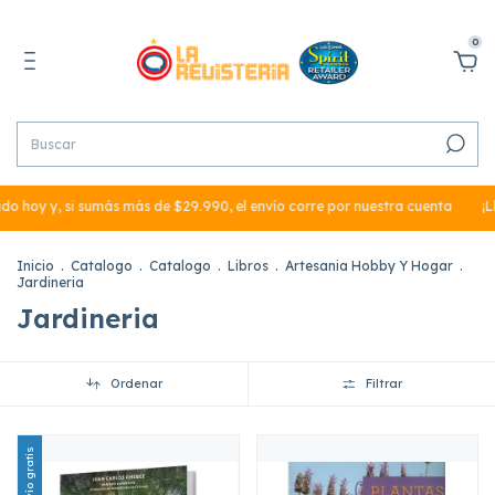
0
hoy y, si sumás más de $29.990, el envío corre por nuestra cuenta
¡Llev
Inicio
.
Catalogo
.
Catalogo
.
Libros
.
Artesania Hobby Y Hogar
.
Jardineria
Jardineria
Ordenar
Filtrar
Envío gratis