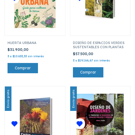
HUERTA URBANA
DISEÑO DE ESPACIOS VERDES
SUSTENTABLES CON PLANTAS
$31.900,00
$57.500,00
3
x
$10.633,33
sin interés
3
x
$19.166,67
sin interés
Envío gratis
Envío gratis