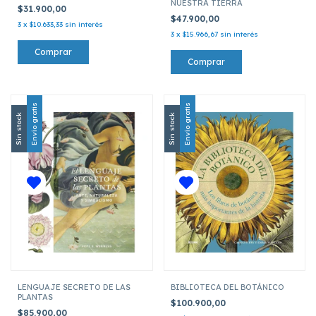
NUESTRA TIERRA
$31.900,00
$47.900,00
3
x
$10.633,33
sin interés
3
x
$15.966,67
sin interés
Envío gratis
Envío gratis
Sin stock
Sin stock
LENGUAJE SECRETO DE LAS
BIBLIOTECA DEL BOTÁNICO
PLANTAS
$100.900,00
$85.900,00