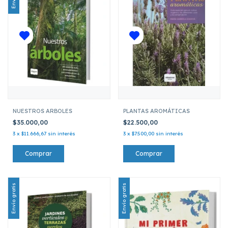
NUESTROS ARBOLES
PLANTAS AROMÁTICAS
$35.000,00
$22.500,00
3
x
$11.666,67
sin interés
3
x
$7.500,00
sin interés
Envío gratis
Envío gratis