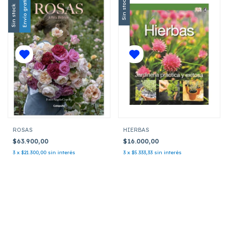
Envío gratis
Sin stock
Sin stock
ROSAS
HIERBAS
$63.900,00
$16.000,00
3
x
$21.300,00
sin interés
3
x
$5.333,33
sin interés