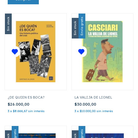
Sin stock
Envío gratis
Sin stock
¿DE QUIEN ES BOCA?
LA VALIJA DE LIONEL
$26.000,00
$30.000,00
3
x
$8.666,67
sin interés
3
x
$10.000,00
sin interés