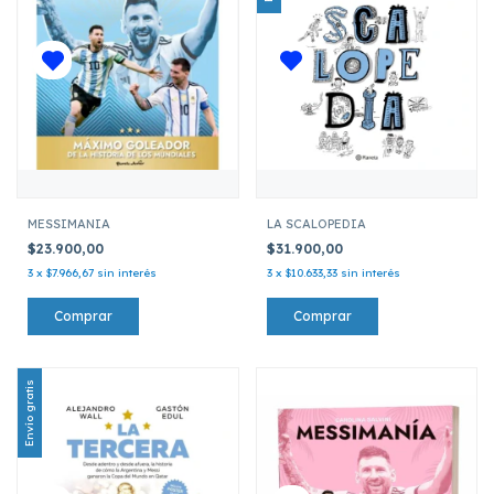
MESSIMANIA
LA SCALOPEDIA
$23.900,00
$31.900,00
3
x
$7.966,67
sin interés
3
x
$10.633,33
sin interés
Envío gratis