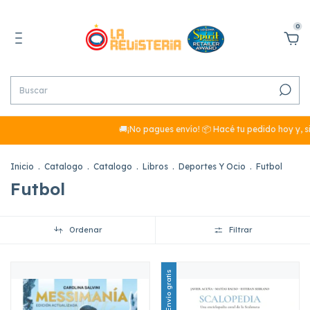
0
🚚¡No pagues envío! 📦 Hacé tu pedido hoy y, si su
Inicio
.
Catalogo
.
Catalogo
.
Libros
.
Deportes Y Ocio
.
Futbol
Futbol
Ordenar
Filtrar
Envío gratis