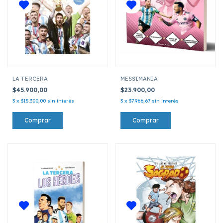
LA TERCERA
MESSIMANIA
$45.900,00
$23.900,00
3
x
$15.300,00
sin interés
3
x
$7.966,67
sin interés