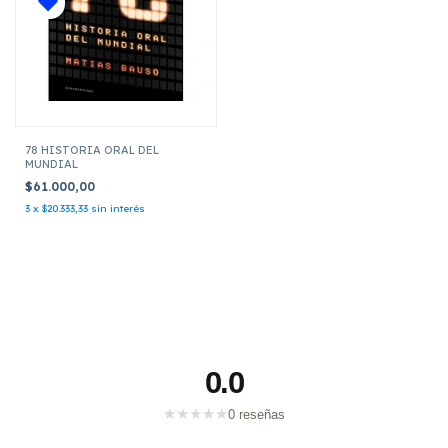
78 HISTORIA ORAL DEL
MUNDIAL
$61.000,00
3
x
$20.333,33
sin interés
0.0
★
★
★
★
★
0 reseñas