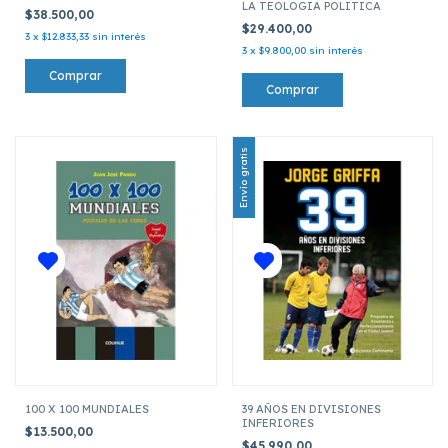
LA TEOLOGIA POLITICA
$38.500,00
$29.400,00
3
x
$12.833,33
sin interés
3
x
$9.800,00
sin interés
Envío gratis
100 X 100 MUNDIALES
39 AÑOS EN DIVISIONES
INFERIORES
$13.500,00
$45.990,00