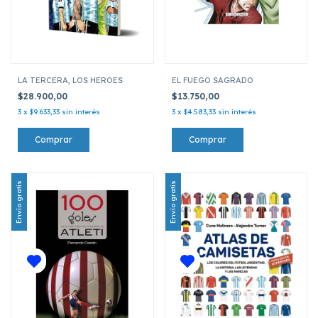
LA TERCERA, LOS HEROES
EL FUEGO SAGRADO
$28.900,00
$13.750,00
3
x
$9.633,33
sin interés
3
x
$4.583,33
sin interés
Envío gratis
Envío gratis