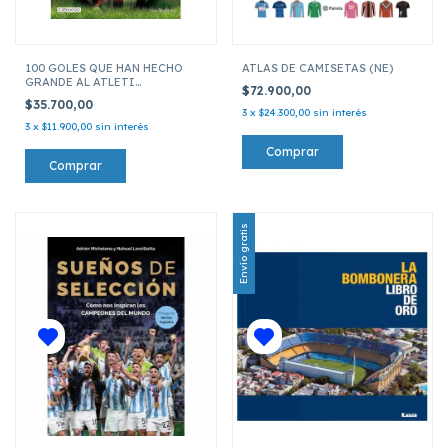
100 GOLES QUE HAN HECHO
ATLAS DE CAMISETAS (NE)
GRANDE AL ATLETI
$72.900,00
(COLECCION CIENX100 18)
$35.700,00
3
x
$24.300,00
sin interés
3
x
$11.900,00
sin interés
Envío gratis