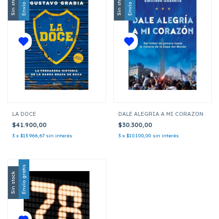
Envío gratis
Envío gratis
Sin stock
Sin stock
LA DOCE
DALE ALEGRIA A MI CORAZON
$41.900,00
$30.300,00
3
x
$13.966,67
sin interés
3
x
$10.100,00
sin interés
Envío gratis
Sin stock