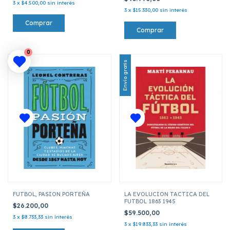
3
x
$4.500,00
sin interés
3
x
$15.330,00
sin interés
0
Envío gratis
FUTBOL, PASION PORTEÑA
LA EVOLUCION TACTICA DEL
FUTBOL 1863 1945
$26.200,00
$59.500,00
3
x
$8.733,33
sin interés
3
x
$19.833,33
sin interés