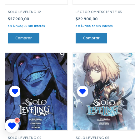
SOLO LEVELING 12
LECTOR OMNISCIENTE 03
$27.900,00
$29.900,00
3
x
$9.300,00
sin interés
3
x
$9.966,67
sin interés
0
SOLO LEVELING 09
SOLO LEVELING 05