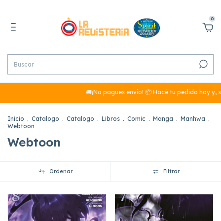
0
🚚¡No pagues envío! 📦 Hacé tu pedido hoy y, si su
Inicio
.
Catalogo
.
Catalogo
.
Libros
.
Comic
.
Manga
.
Manhwa
.
Webtoon
Webtoon
Ordenar
Filtrar