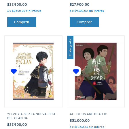
$27.900,00
$27.900,00
3
x
$9.300,00
sin interés
3
x
$9.300,00
sin interés
Envío gratis
YO VOY A SER LA NUEVA JEFA
ALL OF US ARE DEAD 01
DEL CLAN 04
$31.000,00
$27.900,00
3
x
$10.333,33
sin interés