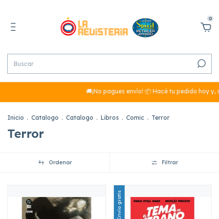
0
🚚¡No pagues envío! 📦 Hacé tu pedido hoy y, s
Inicio
.
Catalogo
.
Catalogo
.
Libros
.
Comic
.
Terror
Terror
Ordenar
Filtrar
Envío gratis