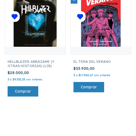
HELLBLAZER: ABRÁZAME (Y
EL TEMA DEL VERANO
OTRAS HISTORIAS) (LIB)
$53.900,00
$28.000,00
3
x
$17.966,67
sin interés
3
x
$9.333,33
sin interés