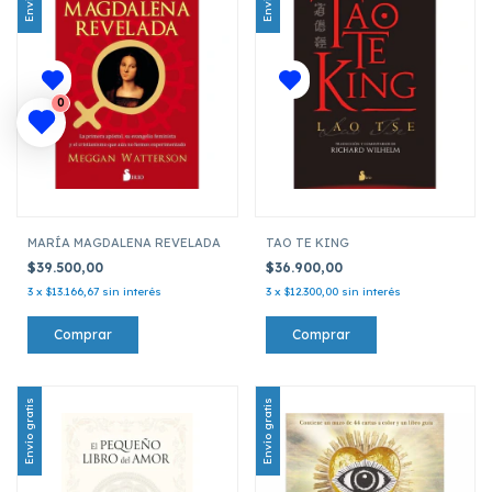
0
MARÍA MAGDALENA REVELADA
TAO TE KING
$39.500,00
$36.900,00
3
x
$13.166,67
sin interés
3
x
$12.300,00
sin interés
Envío gratis
Envío gratis