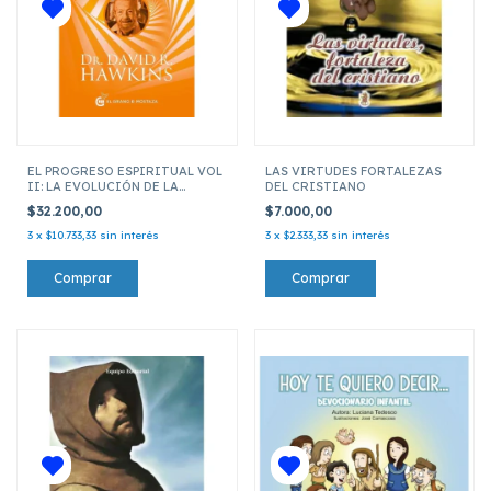
EL PROGRESO ESPIRITUAL VOL
LAS VIRTUDES FORTALEZAS
II: LA EVOLUCIÓN DE LA
DEL CRISTIANO
CONCIENCIA
$32.200,00
$7.000,00
3
x
$10.733,33
sin interés
3
x
$2.333,33
sin interés