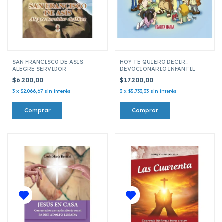
SAN FRANCISCO DE ASIS
HOY TE QUIERO DECIR...
ALEGRE SERVIDOR
DEVOCIONARIO INFANTIL
$6.200,00
$17.200,00
3
x
$2.066,67
sin interés
3
x
$5.733,33
sin interés