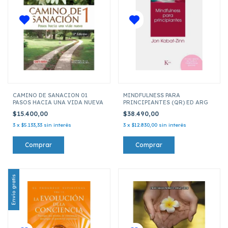
CAMINO DE SANACION 01
MINDFULNESS PARA
PASOS HACIA UNA VIDA NUEVA
PRINCIPIANTES (QR) ED ARG
$15.400,00
$38.490,00
3
x
$5.133,33
sin interés
3
x
$12.830,00
sin interés
Envío gratis