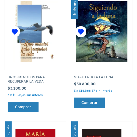
Envío gratis
UNOS MINUTOS PARA
SIGUIENDO A LA LUNA
RECUPERAR LA VIDA
$50.600,00
$3.100,00
3
x
$16.866,67
sin interés
3
x
$1.033,33
sin interés
Envío gratis
Envío gratis