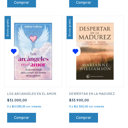
Envío gratis
Envío gratis
LOS ARCANGELES EN EL AMOR
DESPERTAR EN LA MADUREZ
$31.000,00
$33.900,00
3
x
$10.333,33
sin interés
3
x
$11.300,00
sin interés