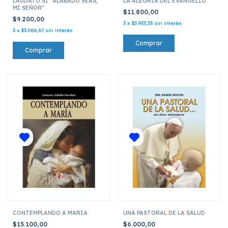
LAUDATO SI "ALABADO SEAS,
LA ALEGRIA DEL EVANGELIO
MI SEÑOR"
$11.800,00
$9.200,00
3
x
$3.933,33
sin interés
3
x
$3.066,67
sin interés
CONTEMPLANDO A MARIA
UNA PASTORAL DE LA SALUD
$15.100,00
$6.000,00