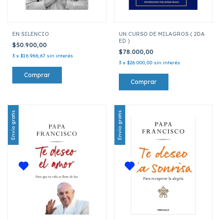
EN SILENCIO
UN CURSO DE MILAGROS ( 2DA
ED )
$50.900,00
$78.000,00
3
x
$16.966,67
sin interés
3
x
$26.000,00
sin interés
Envío gratis
Envío gratis