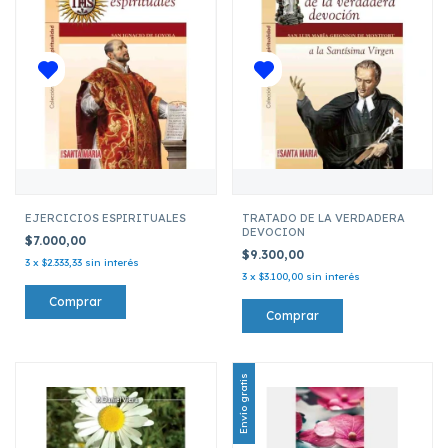
EJERCICIOS ESPIRITUALES
TRATADO DE LA VERDADERA
DEVOCION
$7.000,00
$9.300,00
3
x
$2.333,33
sin interés
3
x
$3.100,00
sin interés
Envío gratis