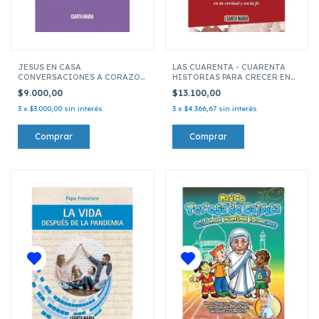
JESUS EN CASA
LAS CUARENTA - CUARENTA
CONVERSACIONES A CORAZON
HISTORIAS PARA CRECER EN
ABIERTO
LA VERDAD Y EN LA FE
$9.000,00
$13.100,00
3
x
$3.000,00
sin interés
3
x
$4.366,67
sin interés