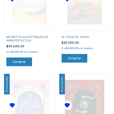
SECRETOS ANCESTRALES DE
EL YOGA DE JESUS
MANIFESTACION
$32.500,00
$36.600,00
3
x
$10.833,33
sin interés
3
x
$12.200,00
sin interés
Envío gratis
Envío gratis