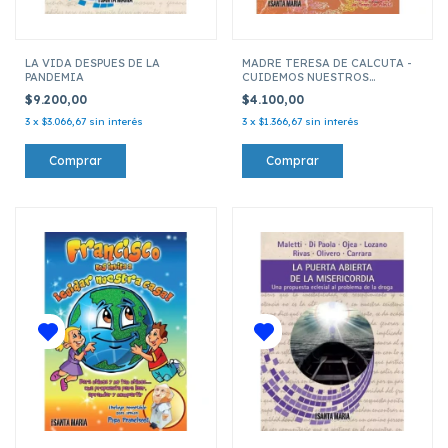
LA VIDA DESPUES DE LA
MADRE TERESA DE CALCUTA -
PANDEMIA
CUIDEMOS NUESTROS
HERMANOS
$9.200,00
$4.100,00
3
x
$3.066,67
sin interés
3
x
$1.366,67
sin interés