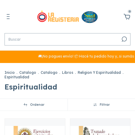
0
🚚¡No pagues envío! 📦 Hacé tu pedido hoy y, si sumás más de $29
Inicio
.
Catalogo
.
Catalogo
.
Libros
.
Religion Y Espiritualidad
.
Espiritualidad
Espiritualidad
Ordenar
Filtrar