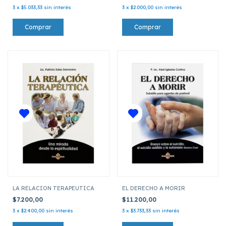
3
x
$5.033,33
sin interés
3
x
$2.000,00
sin interés
LA RELACION TERAPEUTICA
EL DERECHO A MORIR
$7.200,00
$11.200,00
3
x
$2.400,00
sin interés
3
x
$3.733,33
sin interés