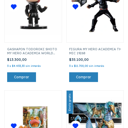
GASHAPON TODOROKI SHOTO
FIGURA MY HERO ACADEMIA THE A
MY HERO ACADEMIA WORLD
MIC 19268
HEROES MISSON MOVIE OTX-
$13.300,00
$35.100,00
3226
3
x
$4.433,33
sin interés
3
x
$11.700,00
sin interés
Envío gratis