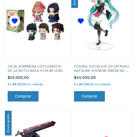
CAJA SORPRESA LOS DIARIOS
FIGURA VOCALOID 20 CM MIKU
DE LA BOTICARIA 9 CM AE-4781
HATSUNE CHINESE DRESS AE-
3115
$25.000,00
$46.000,00
3
x
$8.333,33
sin interés
3
x
$15.333,33
sin interés
Envío gratis