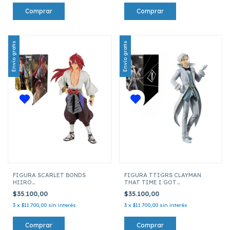
Envío gratis
Envío gratis
FIGURA SCARLET BONDS
FIGURA TTIGRS CLAYMAN
HIIRO
THAT TIME I GOT
THAT TIME I GOT REINCARNATED AS A SLIME
REINCARNATED AS A SLIME
$35.100,00
$35.100,00
19244
19243
3
x
$11.700,00
sin interés
3
x
$11.700,00
sin interés