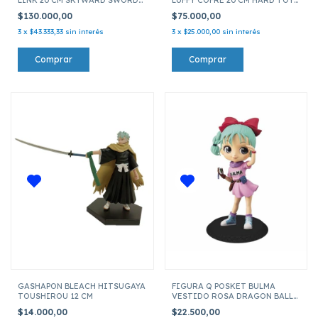
HARD TOY BOX PACKING PVC-
BOX PACKING PV-21
$130.000,00
$75.000,00
155
3
x
$43.333,33
sin interés
3
x
$25.000,00
sin interés
GASHAPON BLEACH HITSUGAYA
FIGURA Q POSKET BULMA
TOUSHIROU 12 CM
VESTIDO ROSA DRAGON BALL
PVC OTX-3225-1
$14.000,00
$22.500,00