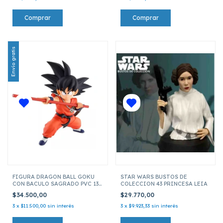
Envío gratis
FIGURA DRAGON BALL GOKU
STAR WARS BUSTOS DE
CON BACULO SAGRADO PVC 132
COLECCION 43 PRINCESA LEIA
14 CM
$34.500,00
$29.770,00
3
x
$11.500,00
sin interés
3
x
$9.923,33
sin interés