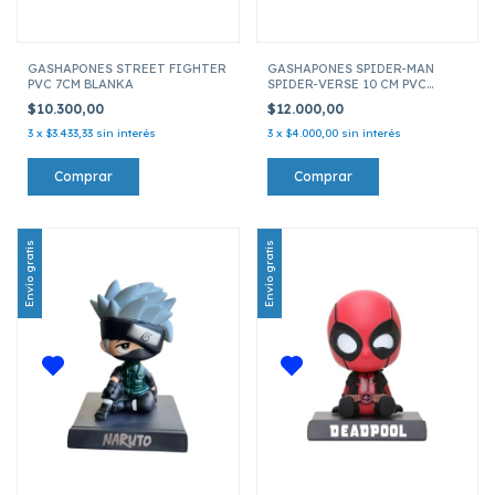
GASHAPONES STREET FIGHTER
GASHAPONES SPIDER-MAN
PVC 7CM BLANKA
SPIDER-VERSE 10 CM PVC
SPIDER-MAN 2099 (MIGUEL
$10.300,00
$12.000,00
O'HARA)
3
x
$3.433,33
sin interés
3
x
$4.000,00
sin interés
Envío gratis
Envío gratis