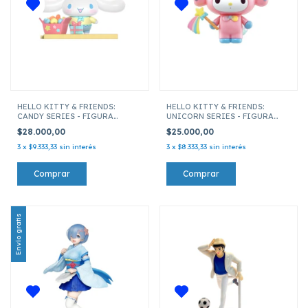
HELLO KITTY & FRIENDS:
HELLO KITTY & FRIENDS:
CANDY SERIES - FIGURA
UNICORN SERIES - FIGURA
IMANTADA CINNAMOROLL
IMANTADA MY MELODY
$28.000,00
$25.000,00
3
x
$9.333,33
sin interés
3
x
$8.333,33
sin interés
Envío gratis