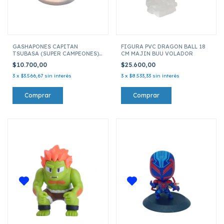
GASHAPONES CAPITAN
FIGURA PVC DRAGON BALL 18
TSUBASA (SUPER CAMPEONES)
CM MAJIN BUU VOLADOR
PVC 10CM KOJIRO HYUGA
$10.700,00
$25.600,00
(STEVE HYUGA)
3
x
$3.566,67
sin interés
3
x
$8.533,33
sin interés