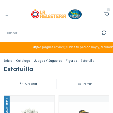
0
🚚¡No pagues envío! 📦 Hacé tu pedido hoy y, si sumás más de
Inicio
.
Catalogo
.
Juegos Y Juguetes
.
Figuras
.
Estatuilla
Estatuilla
Ordenar
Filtrar
Envío gratis