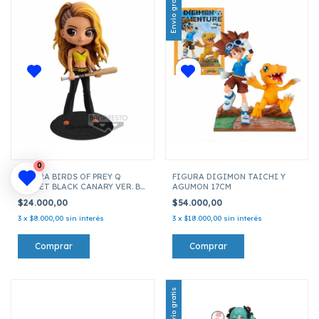
Envío gratis
0
FIGURA BIRDS OF PREY Q
FIGURA DIGIMON TAICHI Y
POSKET BLACK CANARY VER. B
AGUMON 17CM
14CM 16313
$24.000,00
$54.000,00
3
x
$8.000,00
sin interés
3
x
$18.000,00
sin interés
Envío gratis