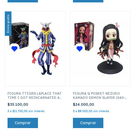
Envío gratis
FIGURA TTIGRS LAPLACE THAT
FIGURA Q POSKET NEZUKO
TIME I GOT REINCARNATED AS
KAMADO DEMON SLAYER 1240-
A SLIME 19242
46
$35.100,00
$24.000,00
3
x
$11.700,00
sin interés
3
x
$8.000,00
sin interés