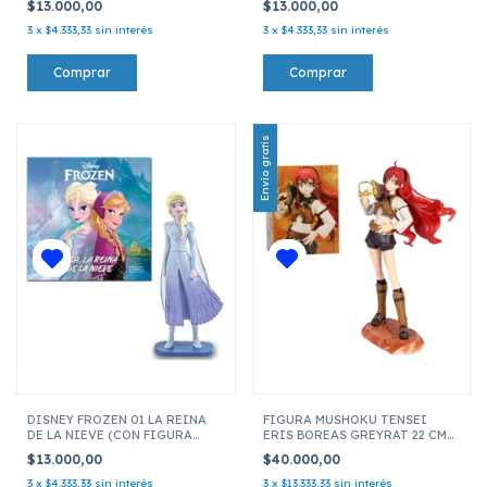
$13.000,00
$13.000,00
3
x
$4.333,33
sin interés
3
x
$4.333,33
sin interés
Envío gratis
DISNEY FROZEN 01 LA REINA
FIGURA MUSHOKU TENSEI
DE LA NIEVE (CON FIGURA
ERIS BOREAS GREYRAT 22 CM
ELSA 10 CM)
AE-3547
$13.000,00
$40.000,00
3
x
$4.333,33
sin interés
3
x
$13.333,33
sin interés