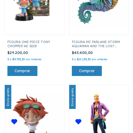
FIGURA ONE PIECE TONY
FIGURA MC FARLANE STORM
CHOPPER AE-3228
AQUAMAN AND THE LOST
KINGDOM DC MULTIVERSE
$29.200,00
$45.400,00
15549
3
x
$9.733,33
sin interés
3
x
$15.133,33
sin interés
Envío gratis
Envío gratis