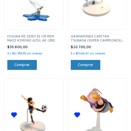
FIGURA RE ZERO 22 CM REM
GASHAPONES CAPITAN
MAID KIMONO AZUL AE-1382
TSUBASA (SUPER CAMPEONES)
PVC 10CM ROBERTO HONGO
$35.800,00
$10.700,00
(SEDINHO)
3
x
$11.933,33
sin interés
3
x
$3.566,67
sin interés