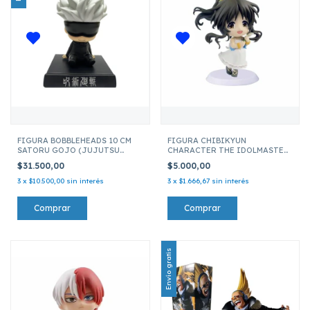
FIGURA BOBBLEHEADS 10 CM
FIGURA CHIBIKYUN
SATORU GOJO (JUJUTSU
CHARACTER THE IDOLMASTER
KAISEN)
CINDERELLA GIRLS AIKO
$31.500,00
$5.000,00
TAKAMORI 6CM 162
3
x
$10.500,00
sin interés
3
x
$1.666,67
sin interés
Envío gratis