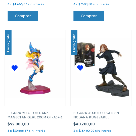
3
x
$4.666,67
sin interés
3
x
$7.500,00
sin interés
Envío gratis
Envío gratis
FIGURA YU GI OH DARK
FIGURA JUJUTSU KAISEN
MAGICIAN GIRL 20CM OT-A37-1
NOBARA KUGISAKE
COMBINATION BATTLE 3 19700
$92.000,00
$40.200,00
3
x
$30.666,67
sin interés
3
x
$13.400,00
sin interés