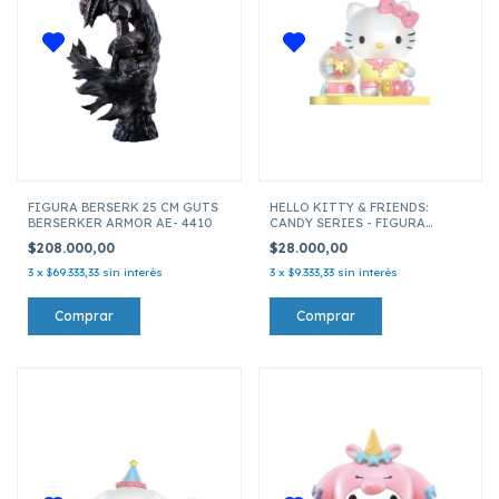
FIGURA BERSERK 25 CM GUTS
HELLO KITTY & FRIENDS:
BERSERKER ARMOR AE- 4410
CANDY SERIES - FIGURA
IMANTADA HELLO KITTY
$208.000,00
$28.000,00
3
x
$69.333,33
sin interés
3
x
$9.333,33
sin interés