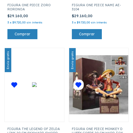
FIGURA ONE PIECE ZORO
FIGURA ONE PIECE NAMI AE-
RORONOA
3104
$29.160,00
$29.160,00
3
x
$9.720,00
sin interés
3
x
$9.720,00
sin interés
Envío gratis
Envío gratis
FIGURA THE LEGEND OF ZELDA
FIGURA ONE PIECE MONKEY D
LINK 20 CM SKYWARD SWORD
LUFFY COFRE 20 CM HARD TOY