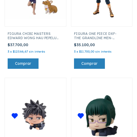
FIGURA CHIBI MASTERS
FIGURA ONE PIECE DXF-
EDWARD WONG HAU PEPELU
THE GRANDLINE MEN-
TIVRUSKY 4TH COWBOY BEBOP
WANOKUNI VOL.18 17CM 18103
$37.700,00
$35.100,00
BD79895
3
x
$12.566,67
sin interés
3
x
$11.700,00
sin interés