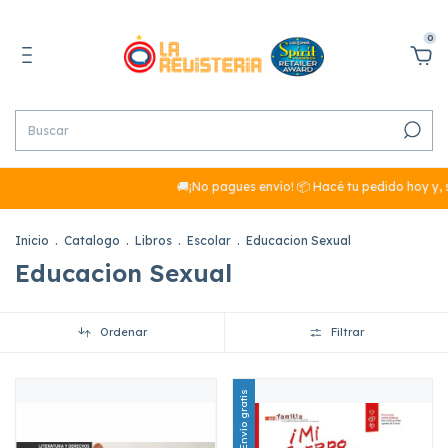
0
🚚¡No pagues envío! 📦 Hacé tu pedido hoy y, s
Inicio
.
Catalogo
.
Libros
.
Escolar
.
Educacion Sexual
Educacion Sexual
Ordenar
Filtrar
Envío gratis