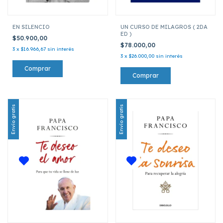
EN SILENCIO
UN CURSO DE MILAGROS ( 2DA
ED )
$50.900,00
$78.000,00
3
x
$16.966,67
sin interés
3
x
$26.000,00
sin interés
Envío gratis
Envío gratis