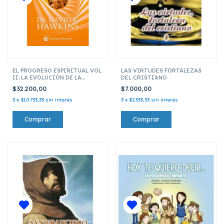
EL PROGRESO ESPIRITUAL VOL
LAS VIRTUDES FORTALEZAS
II: LA EVOLUCIÓN DE LA
DEL CRISTIANO
CONCIENCIA
$32.200,00
$7.000,00
3
x
$10.733,33
sin interés
3
x
$2.333,33
sin interés