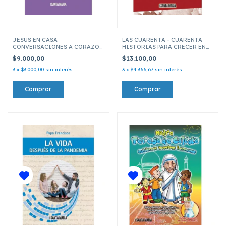
JESUS EN CASA
LAS CUARENTA - CUARENTA
CONVERSACIONES A CORAZON
HISTORIAS PARA CRECER EN
ABIERTO
LA VERDAD Y EN LA FE
$9.000,00
$13.100,00
3
x
$3.000,00
sin interés
3
x
$4.366,67
sin interés