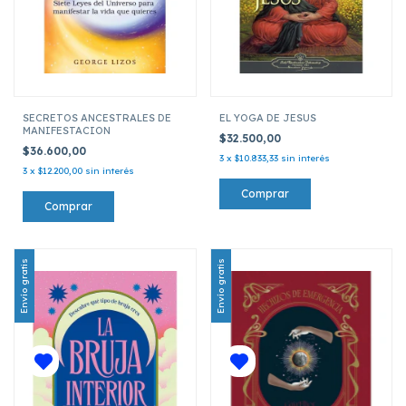
SECRETOS ANCESTRALES DE
EL YOGA DE JESUS
MANIFESTACION
$32.500,00
$36.600,00
3
x
$10.833,33
sin interés
3
x
$12.200,00
sin interés
Envío gratis
Envío gratis