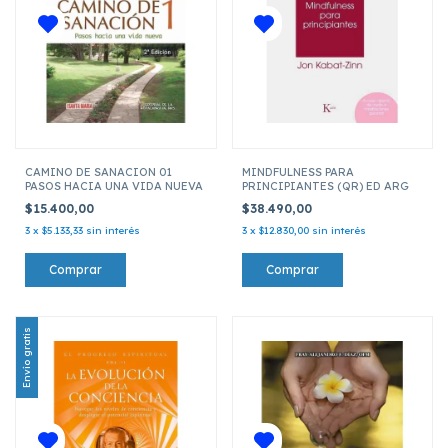
CAMINO DE SANACION 01
MINDFULNESS PARA
PASOS HACIA UNA VIDA NUEVA
PRINCIPIANTES (QR) ED ARG
$15.400,00
$38.490,00
3
x
$5.133,33
sin interés
3
x
$12.830,00
sin interés
Envío gratis