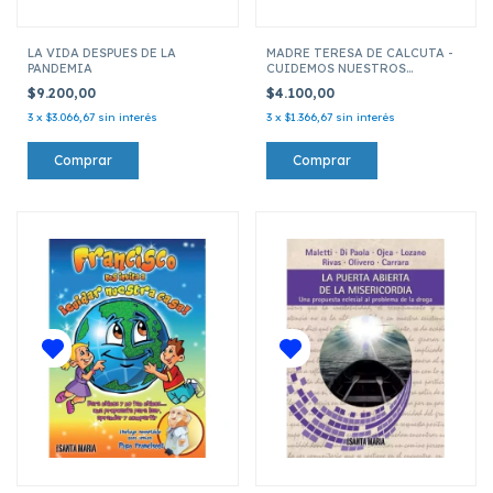
LA VIDA DESPUES DE LA
MADRE TERESA DE CALCUTA -
PANDEMIA
CUIDEMOS NUESTROS
HERMANOS
$9.200,00
$4.100,00
3
x
$3.066,67
sin interés
3
x
$1.366,67
sin interés