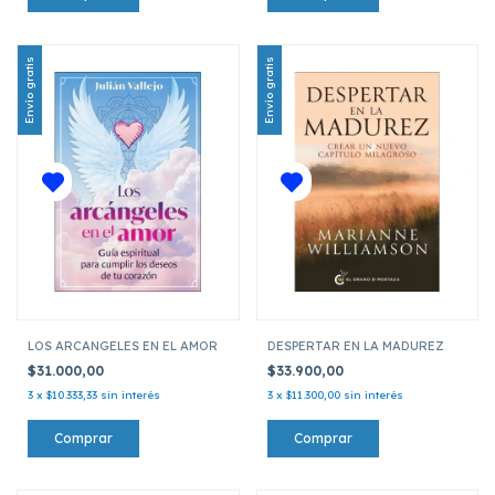
Envío gratis
Envío gratis
LOS ARCANGELES EN EL AMOR
DESPERTAR EN LA MADUREZ
$31.000,00
$33.900,00
3
x
$10.333,33
sin interés
3
x
$11.300,00
sin interés