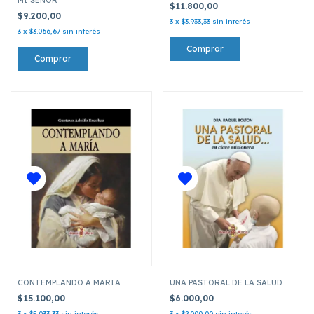
$11.800,00
$9.200,00
3
x
$3.933,33
sin interés
3
x
$3.066,67
sin interés
CONTEMPLANDO A MARIA
UNA PASTORAL DE LA SALUD
$15.100,00
$6.000,00
3
x
$5.033,33
sin interés
3
x
$2.000,00
sin interés