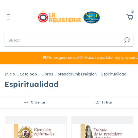
0
🚚¡No pagues envío! 📦 Hacé tu pedido hoy y, si sumás más de 
Inicio
.
Catalogo
.
Libros
.
breadcrumbs.religion
.
Espiritualidad
Espiritualidad
Ordenar
Filtrar