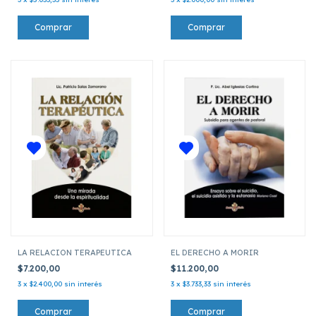
LA RELACION TERAPEUTICA
EL DERECHO A MORIR
$7.200,00
$11.200,00
3
x
$2.400,00
sin interés
3
x
$3.733,33
sin interés