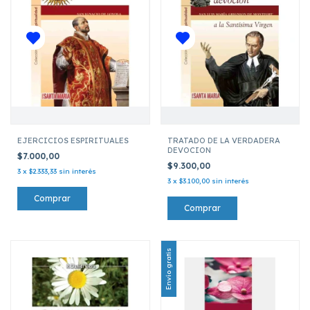
EJERCICIOS ESPIRITUALES
TRATADO DE LA VERDADERA
DEVOCION
$7.000,00
$9.300,00
3
x
$2.333,33
sin interés
3
x
$3.100,00
sin interés
Envío gratis