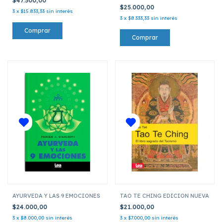
$47.500,00
$25.000,00
3
x
$15.833,33
sin interés
3
x
$8.333,33
sin interés
AYURVEDA Y LAS 9 EMOCIONES
TAO TE CHING EDICION NUEVA
$24.000,00
$21.000,00
3
x
$8.000,00
sin interés
3
x
$7.000,00
sin interés