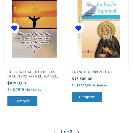
LA ESPIRITUALIDAD DE SAN
LA ESCALA ESPIRITUAL
FRANCISCO PARA EL HOMBRE
$16.500,00
DE HOY
$8.200,00
3
x
$5.500,00
sin interés
3
x
$2.733,33
sin interés
1
de
3