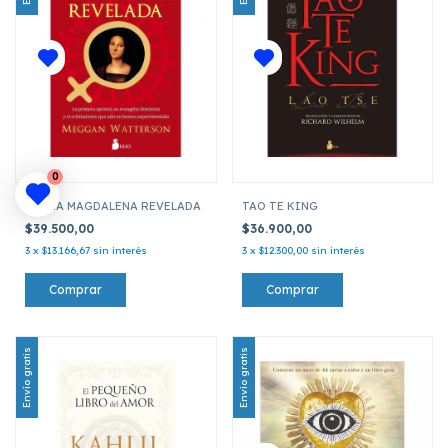
0
MARÍA MAGDALENA REVELADA
TAO TE KING
$39.500,00
$36.900,00
3
x
$13.166,67
sin interés
3
x
$12.300,00
sin interés
Envío gratis
Envío gratis