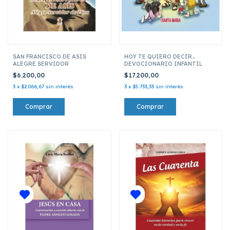
SAN FRANCISCO DE ASIS
HOY TE QUIERO DECIR...
ALEGRE SERVIDOR
DEVOCIONARIO INFANTIL
$6.200,00
$17.200,00
3
x
$2.066,67
sin interés
3
x
$5.733,33
sin interés