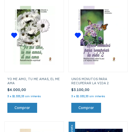
YO ME AMO, TU ME AMAS, EL ME
UNOS MINUTOS PARA
AMA
RECUPERAR LA VIDA 2
$4.000,00
$3.100,00
3
x
$1.333,33
sin interés
3
x
$1.033,33
sin interés