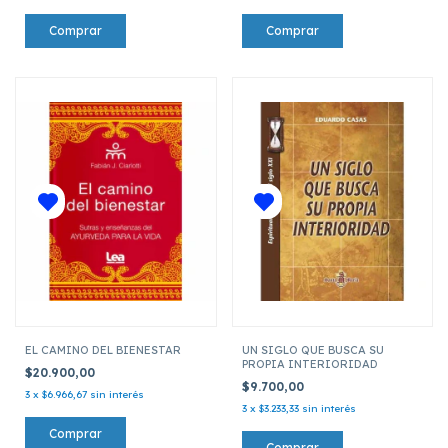
EL CAMINO DEL BIENESTAR
UN SIGLO QUE BUSCA SU
PROPIA INTERIORIDAD
$20.900,00
$9.700,00
3
x
$6.966,67
sin interés
3
x
$3.233,33
sin interés