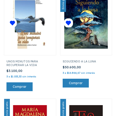
Envío gratis
UNOS MINUTOS PARA
SIGUIENDO A LA LUNA
RECUPERAR LA VIDA
$50.600,00
$3.100,00
3
x
$16.866,67
sin interés
3
x
$1.033,33
sin interés
Envío gratis
Envío gratis