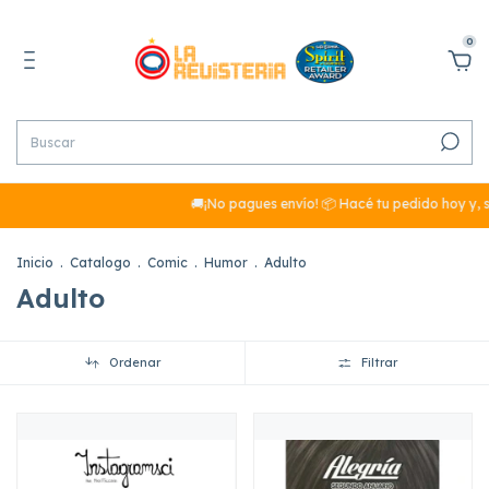
0
🚚¡No pagues envío! 📦 Hacé tu pedido hoy y, si
Inicio
.
Catalogo
.
Comic
.
Humor
.
Adulto
Adulto
Ordenar
Filtrar