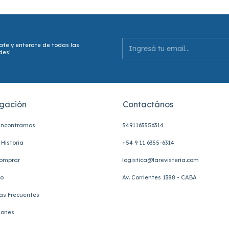
ate y enterate de todas las
des!
gación
Contactános
ncontrarnos
5491163556314
Historia
+54 9 11 6355-6314
omprar
logistica@larevisteria.com
to
Av. Corrientes 1388 - CABA
as Frecuentes
iones