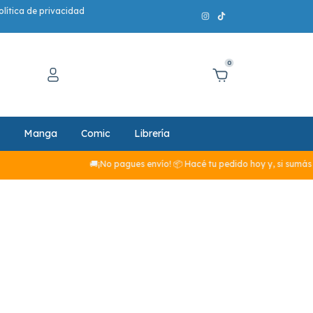
olítica de privacidad
0
Manga
Comic
Librería
🚚¡No pagues envío! 📦 Hacé tu pedido hoy y, si sumás má