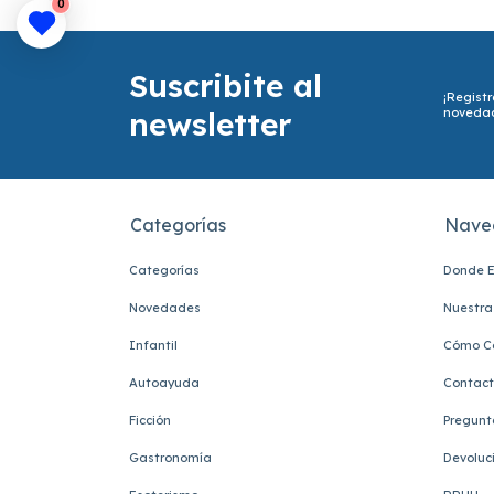
0
Suscribite al
¡Registr
newsletter
noveda
Categorías
Nave
Categorías
Donde E
Novedades
Nuestra 
Infantil
Cómo C
Autoayuda
Contac
Ficción
Pregunt
Gastronomía
Devoluc