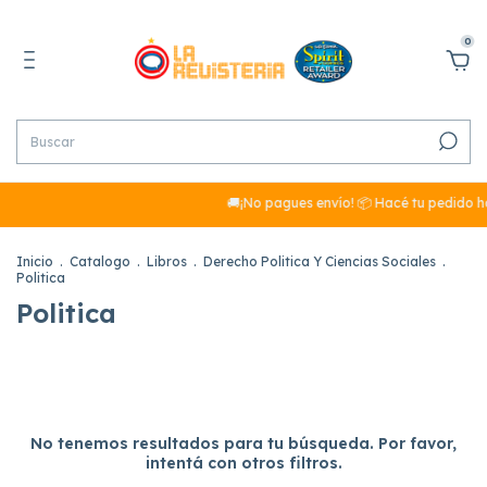
0
🚚¡No pagues envío! 📦 Hacé tu pedido hoy y,
Inicio
.
Catalogo
.
Libros
.
Derecho Politica Y Ciencias Sociales
.
Politica
Politica
No tenemos resultados para tu búsqueda. Por favor,
intentá con otros filtros.