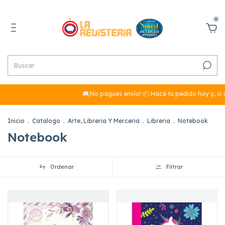
0
🚚¡No pagues envío! 📦 Hacé tu pedido hoy y, si 
Inicio
.
Catalogo
.
Arte, Libreria Y Merceria
.
Libreria
.
Notebook
Notebook
Ordenar
Filtrar