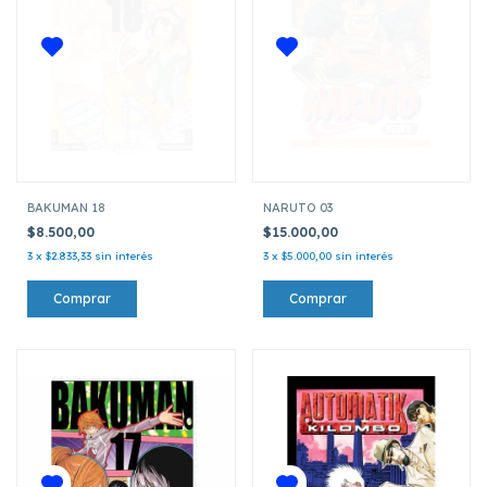
BAKUMAN 18
NARUTO 03
$8.500,00
$15.000,00
3
x
$2.833,33
sin interés
3
x
$5.000,00
sin interés