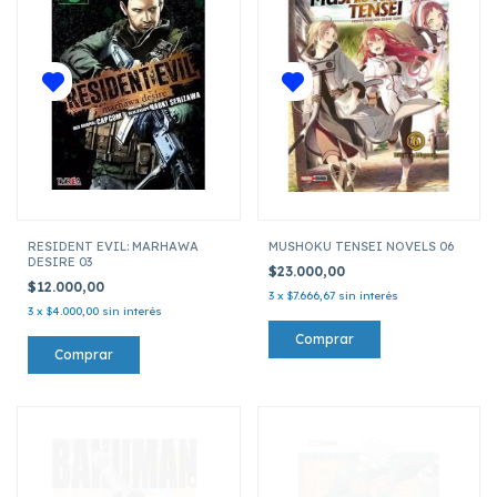
RESIDENT EVIL: MARHAWA
MUSHOKU TENSEI NOVELS 06
DESIRE 03
$23.000,00
$12.000,00
3
x
$7.666,67
sin interés
3
x
$4.000,00
sin interés