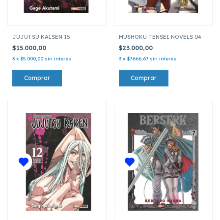
JUJUTSU KAISEN 15
MUSHOKU TENSEI NOVELS 04
$15.000,00
$23.000,00
3
x
$5.000,00
sin interés
3
x
$7.666,67
sin interés