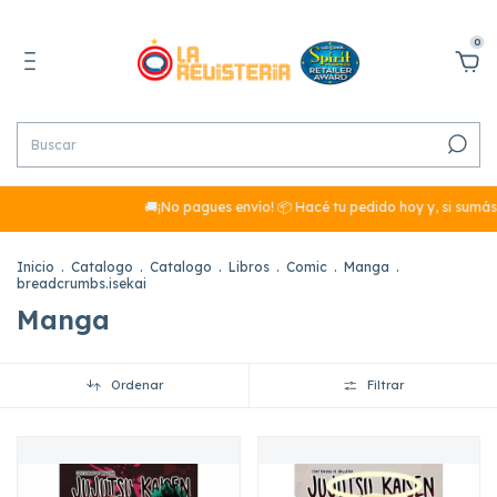
0
🚚¡No pagues envío! 📦 Hacé tu pedido hoy y, si sumás más de $29
Inicio
.
Catalogo
.
Catalogo
.
Libros
.
Comic
.
Manga
.
breadcrumbs.isekai
Manga
Ordenar
Filtrar