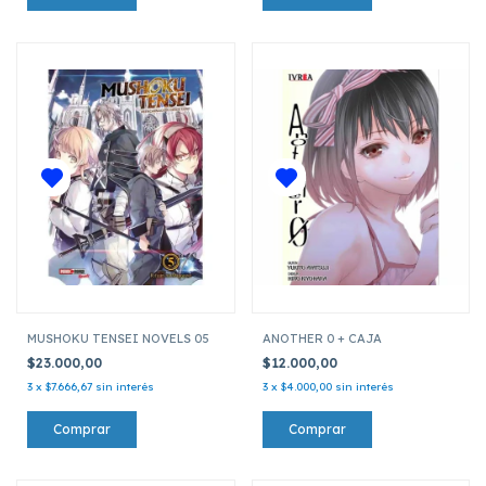
MUSHOKU TENSEI NOVELS 05
ANOTHER 0 + CAJA
$23.000,00
$12.000,00
3
x
$7.666,67
sin interés
3
x
$4.000,00
sin interés