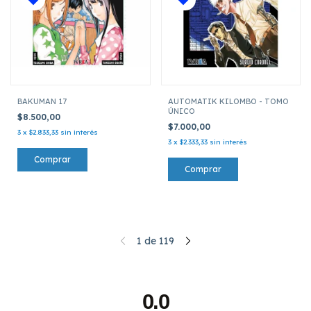
BAKUMAN 17
AUTOMATIK KILOMBO - TOMO
ÚNICO
$8.500,00
$7.000,00
3
x
$2.833,33
sin interés
3
x
$2.333,33
sin interés
1
de
119
0.0