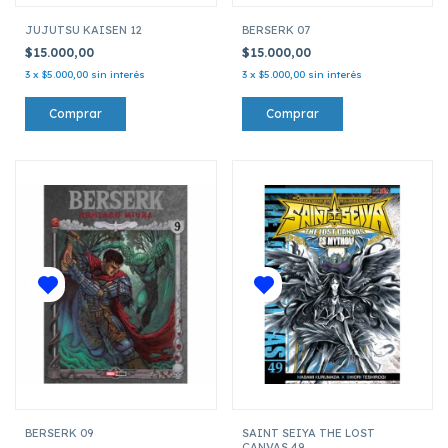
JUJUTSU KAISEN 12
BERSERK 07
$15.000,00
$15.000,00
3
x
$5.000,00
sin interés
3
x
$5.000,00
sin interés
BERSERK 09
SAINT SEIYA THE LOST
CANVAS 49